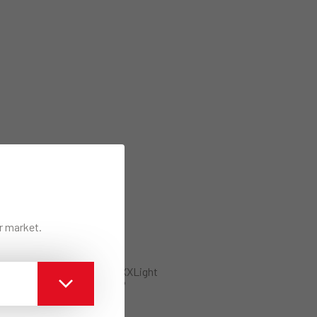
ur market.
®
Technisch Blad XXLight
+ LEWIS®