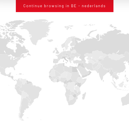
Continue browsing in BE - nederlands
SHARE
INFORMATIEAANVRAAG