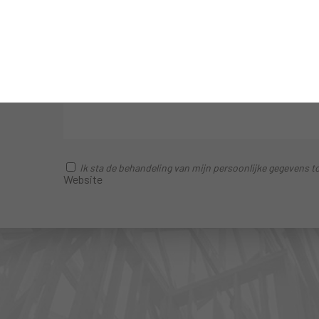
BLIJF IN CONTACT MET ONS
Schrijf je in om onze actualiteiten, onze nieuwighede
Ik sta de behandeling van mijn persoonlijke gegevens
Website