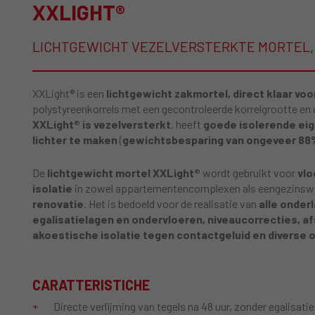
XXLIGHT®
LICHTGEWICHT VEZELVERSTERKTE MORTEL, 
XXLight® is een
lichtgewicht zakmortel, direct klaar voo
polystyreenkorrels met een gecontroleerde korrelgrootte e
XXLight® is vezelversterkt
, heeft
goede isolerende ei
lichter te maken
(
gewichtsbesparing van ongeveer 88%
De
lichtgewicht mortel XXLight®
wordt gebruikt voor
vlo
isolatie
in zowel appartementencomplexen als eengezinswo
renovatie
. Het is bedoeld voor de realisatie van
alle onder
egalisatielagen en ondervloeren, niveaucorrecties, a
akoestische isolatie tegen contactgeluid en diverse
CARATTERISTICHE
Directe verlijming van tegels na 48 uur, zonder egalisatie