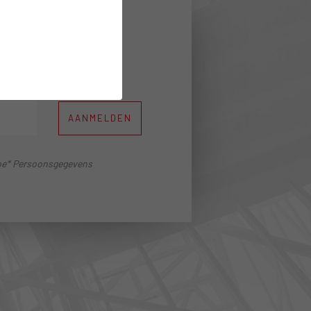
n te ontvangen
AANMELDEN
 toe* Persoonsgegevens