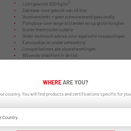
3
Lichtgewicht 300 kg/m
Zak klaar voor gebruik van 45 liter
Vezelversterkt = geen scheurwerend gaas nodig
Pompbaar over lange afstanden en op grote hoogtes
Goede thermische isolatie
Onder technisch advies voor egalisatie toepassingen
Eenvoudige en snelle verwerking
Compatibel met alle vloerafwerkingen
Blijvende stabiliteit in de tijd
Constante mengkwaliteit gedurende het hele project
WHERE
ARE YOU?
DOWNLOADS
ur country. You will find products and certifications specific for yo
RICHTLIJNEN VOOR DE
Documentatie XXLight
r Country
BEHANDELING VAN
MICROPLASTICS (SPM)