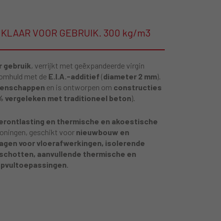
KLAAR VOOR GEBRUIK. 300 kg/m3
r gebruik
, verrijkt met geëxpandeerde virgin
n omhuld met de
E.I.A.-additief
(
diameter 2 mm
).
genschappen
en is ontworpen om
constructies
 vergeleken met traditioneel beton
).
erontlasting en thermische en akoestische
ningen, geschikt voor
nieuwbouw en
lagen voor vloerafwerkingen, isolerende
fschotten, aanvullende thermische en
 opvultoepassingen
.