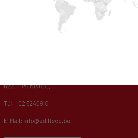
EDILTECO Benelux S.A.
Avenue de Fontenelle, 5
6220 Fleurus (BE)
Tél. : 02 5240910
E-Mail:
info@edilteco.be