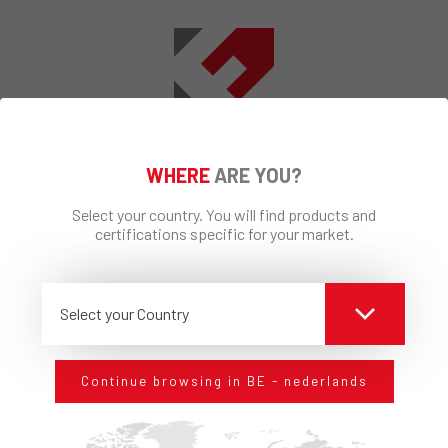
BLIJF IN CONTACT MET ONS
WHERE
ARE YOU?
Schrijf je in om onze actualiteiten, onze
Select your country. You will find products and
nieuwigheden te ontvangen
certifications specific for your market.
Select your Country
Ik sta de behandeling van mijn persoonlijke
gegevens toe* Persoonsgegevens
Continue browsing in BE - nederlands
AANMELDEN