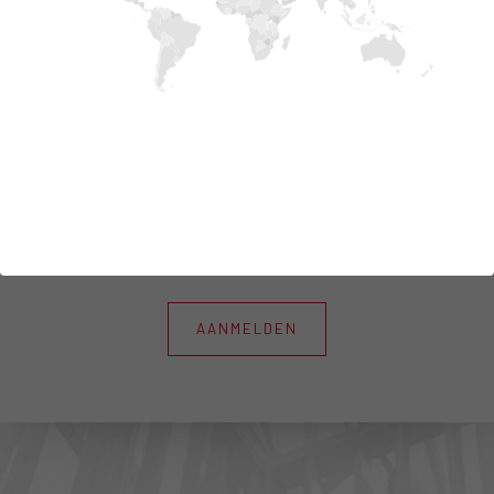
BLIJF IN CONTACT MET ONS
Schrijf je in om onze actualiteiten, onze
nieuwigheden te ontvangen
Ik sta de behandeling van mijn persoonlijke
gegevens toe* Persoonsgegevens
AANMELDEN