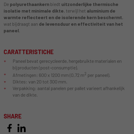
De
polyurethaankern
biedt
uitzonderlijke thermische
isolatie met minimale dikte
, terwijl het
aluminium de
warmte reflecteert en de isolerende kern beschermt
,
wat bijdraagt aan
de levensduur en effectiviteit van het
paneel
.
CARATTERISTICHE
Paneel bevat gerecycleerde, hergebruikte materialen en
bijproducten (post-consumptie).
2
Afmetingen: 600 x 1200 mm (0,72 m
per paneel).
Diktes: van 20 tot 300 mm.
Verpakking: aantal panelen per pallet varieert afhankelijk
van de dikte.
SHARE