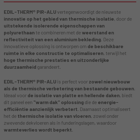
EDIL-THERM® PIR-ALU
vertegenwoordigt de nieuwste
innovatie op het gebied van thermische isolatie
, door de
uitstekende isolerende eigenschappen van
polyurethaan
te combineren met de
weerstand en
reflectiviteit van een aluminium bekleding
. Deze
innovatieve oplossing is ontworpen om
de beschikbare
ruimte in elke constructie te optimaliseren
, terwijl het
hoge thermische prestaties en uitzonderlijke
duurzaamheid
garandeert.
EDIL-THERM® PIR-ALU
is perfect voor
zowel nieuwbouw
als de thermische verbetering van bestaande gebouwen
.
Ideaal voor
de isolatie van platte en hellende daken
, biedt
dit paneel een
"warm dak" oplossing
die de
energie-
efficiëntie aanzienlijk verbetert
. Daarnaast optimaliseert
het de
thermische isolatie van vloeren
, zowel onder
zwevende dekvloeren als in funderingslagen, waardoor
warmteverlies wordt beperkt
.