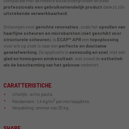
compatibel met de meeste bouwondergronden en biedt
professionals een gebruiksvriendelijk product
dankzij zijn
uitstekende verwerkbaarheid
.
Ontworpen voor
gerichte renovaties
, zoals het
opvullen van
haarfijne scheuren en microbarsten
(
niet geschikt voor
structurele scheuren
), is
ECAP® APR
een
topoplossing
voor wie op zoek is naar een
perfecte en duurzame
gevelafwerking
. De applicatie is
eenvoudig en snel
, met een
glad en homogeen eindresultaat
, wat zowel de
esthetiek
als de bescherming van het gebouw
verbetert.
CARATTERISTICHE
Uiterlijk: witte pasta.
2
Rendement: 1,4 kg/m
per mm laagdikte.
Verpakking: emmer van 25 kg.
SHARE