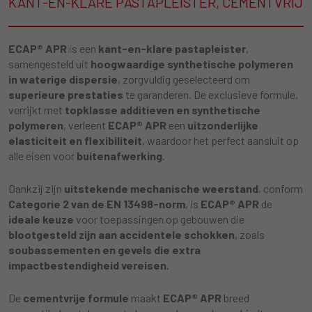
KANT-EN-KLARE PASTAPLEISTER, CEMENTVRIJ
ECAP® APR
is een
kant-en-klare pastapleister
,
samengesteld uit
hoogwaardige synthetische polymeren
in waterige dispersie
, zorgvuldig geselecteerd om
superieure prestaties
te garanderen. De exclusieve formule,
verrijkt met
topklasse additieven en synthetische
polymeren
, verleent
ECAP® APR
een
uitzonderlijke
elasticiteit en flexibiliteit
, waardoor het perfect aansluit op
alle eisen voor
buitenafwerking
.
Dankzij zijn
uitstekende mechanische weerstand
, conform
Categorie 2 van de EN 13498-norm
, is
ECAP® APR
de
ideale keuze
voor toepassingen op gebouwen die
blootgesteld zijn aan accidentele schokken
, zoals
soubassementen en gevels die extra
impactbestendigheid vereisen
.
De
cementvrije formule
maakt
ECAP® APR
breed