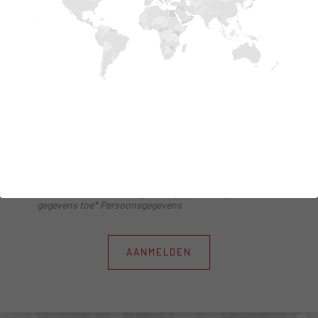
BLIJF IN CONTACT MET ONS
Schrijf je in om onze actualiteiten, onze
nieuwigheden te ontvangen
Ik sta de behandeling van mijn persoonlijke
gegevens toe* Persoonsgegevens
AANMELDEN